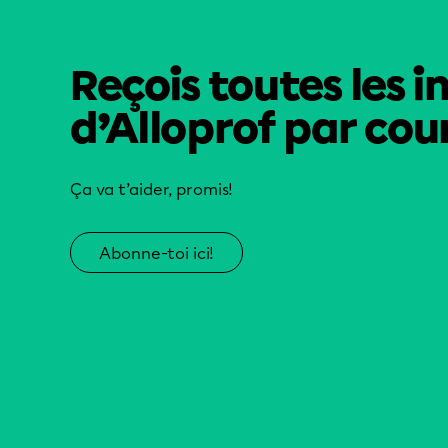
Reçois toutes les i
d’Alloprof par cour
Ça va t’aider, promis!
Abonne-toi ici!