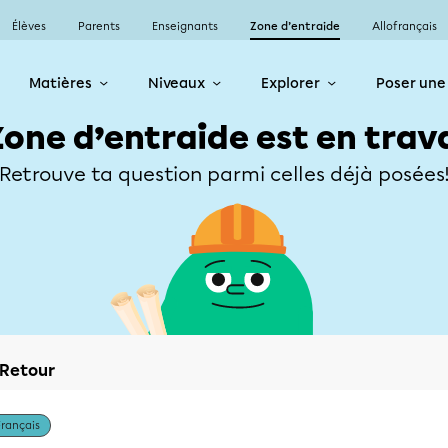
Élèves
Parents
Enseignants
Zone d’entraide
Allofrançais
Matières
Niveaux
Explorer
Poser une
Zone d’entraide est en trav
Retrouve ta question parmi celles déjà posées
Retour
Français