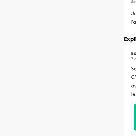
Se
Je
l’
Expl
Ex
7 
Sa
C'
av
le