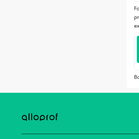
Fa
pr
ex
Bo