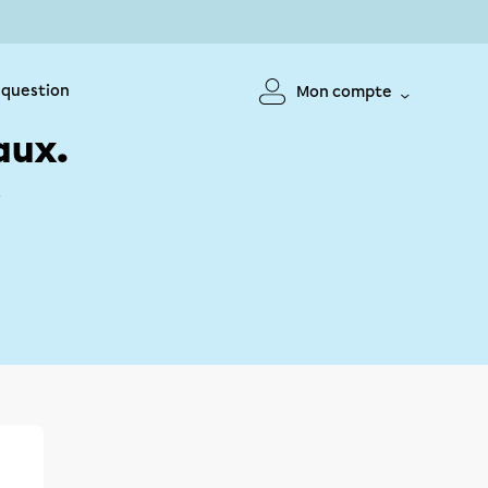
 question
Mon compte
aux.
!