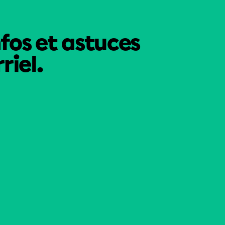
nfos et astuces
riel.