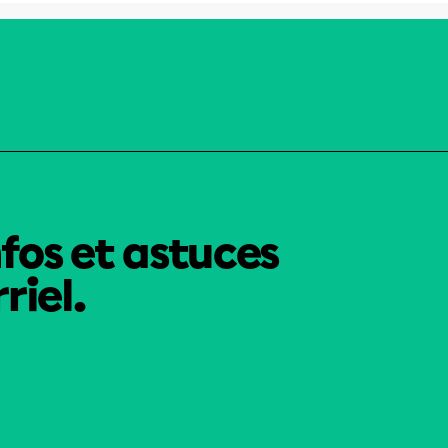
nfos et astuces
riel.