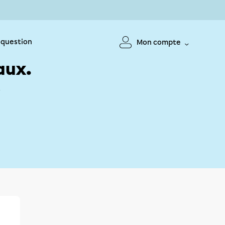
 question
Mon compte
aux.
!