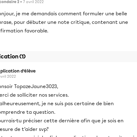
condaire 2
• 7 avril 2022
onjour, je me demandais comment formuler une belle
hrase, pour débuter une note critique, contenant une
firmation favorable.
ication (1)
plication d’élève
avril 2022
onsoir TopazeJaune3023,
rci de solliciter nos services.
alheureusement, je ne suis pas certaine de bien
omprendre ta question.
urrais-tu préciser cette dernière afin que je sois en
esure de t’aider svp?