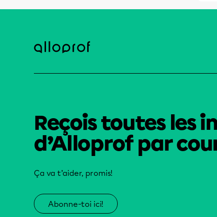
Reçois toutes les i
d’Alloprof par cour
Ça va t’aider, promis!
Abonne-toi ici!