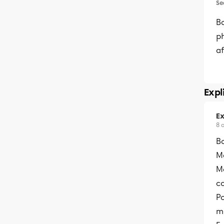
Se
B
p
af
Expl
Ex
8 
B
Me
M
c
Po
m