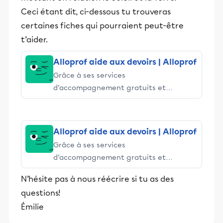
Ceci étant dit, ci-dessous tu trouveras
certaines fiches qui pourraient peut-être
t’aider.
Alloprof aide aux devoirs | Alloprof
Grâce à ses services
d’accompagnement gratuits et
stimulants, Alloprof engage les élèves
et leurs parents dans la réussite
éducative.
Alloprof aide aux devoirs | Alloprof
Grâce à ses services
d’accompagnement gratuits et
stimulants, Alloprof engage les élèves
N’hésite pas à nous réécrire si tu as des
et leurs parents dans la réussite
questions!
éducative.
Émilie