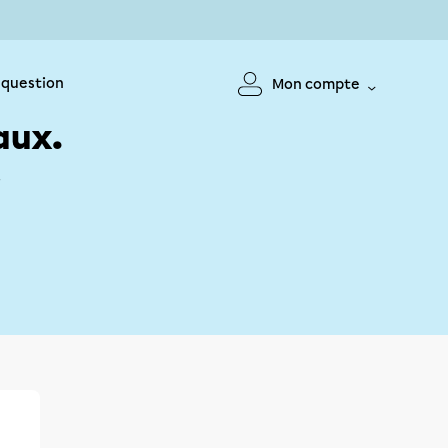
 question
Mon compte
aux.
!