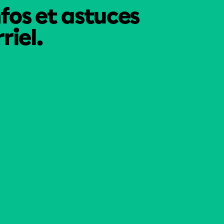
nfos et astuces
riel.