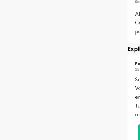
Se
Al
C
po
Expl
Ex
22
Sa
V
e
T
m