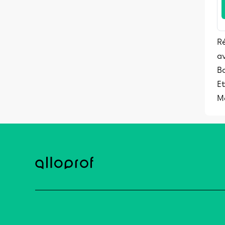
Ré
av
B
Et
Mé