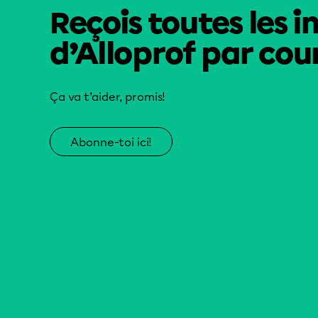
Reçois toutes les i
d’Alloprof par cour
Ça va t’aider, promis!
Abonne-toi ici!