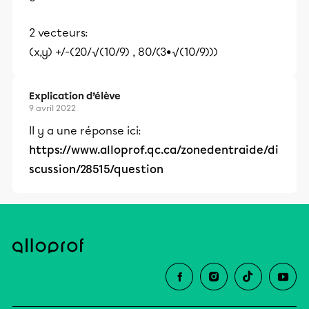
2 vecteurs:
(x,y) +/-(20/√(10/9) , 80/(3•√(10/9)))
Explication d’élève
9 avril 2022
Il y a une réponse ici:
https://www.alloprof.qc.ca/zonedentraide/di
scussion/28515/question