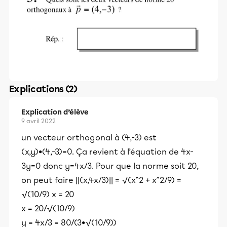
Explications (2)
Explication d’élève
9 avril 2022
un vecteur orthogonal à (4,-3) est
(x,y)•(4,-3)=0. Ça revient à l’équation de 4x-
3y=0 donc y=4x/3. Pour que la norme soit 20,
on peut faire ||(x,4x/3)|| = √(x^2 + x^2/9) =
√(10/9) x = 20
x = 20/√(10/9)
y = 4x/3 = 80/(3•√(10/9))