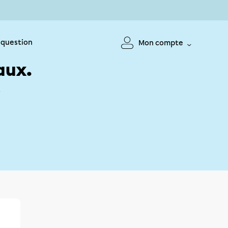
 question
Mon compte
aux.
!