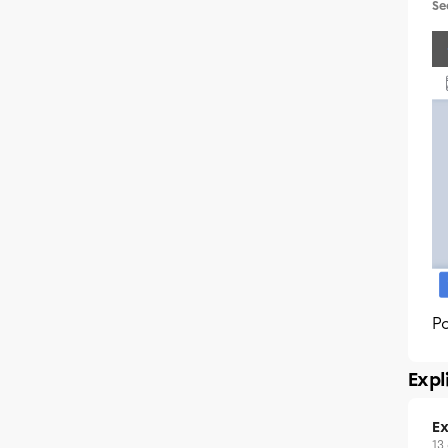
Se
Po
Expl
Ex
13