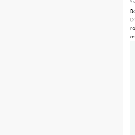
9 
Bo
D
r
as