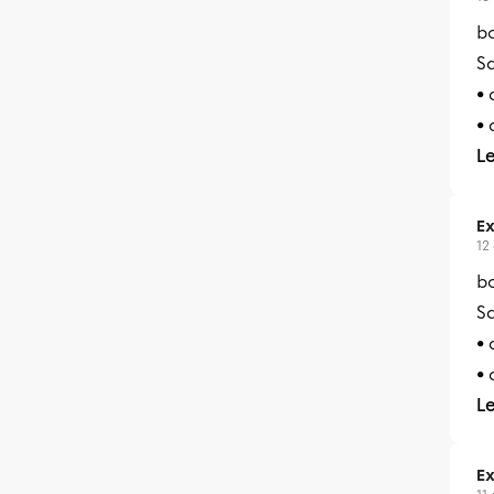
bo
S
•
• 
L
Ex
12
bo
S
•
• 
L
Ex