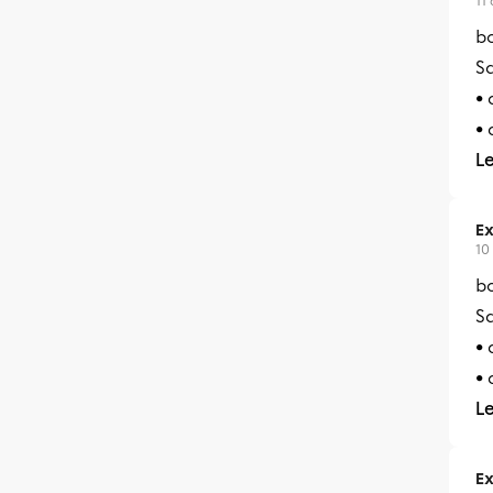
11
bo
S
•
• 
L
Ex
10
bo
S
•
• 
L
Ex