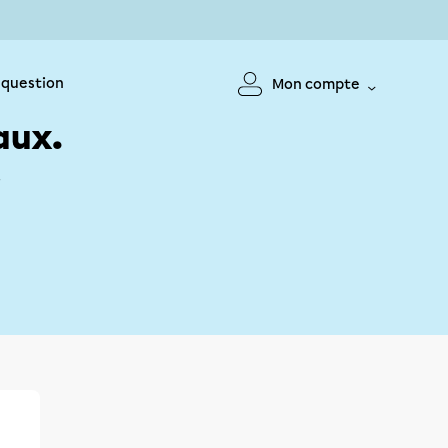
 question
Mon compte
aux.
!