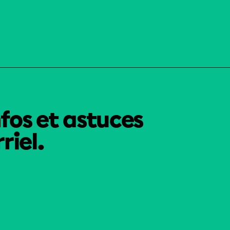
nfos et astuces
riel.