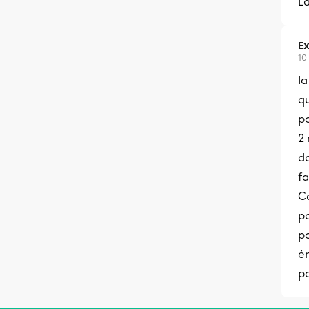
La
Ex
10
l
q
po
2
d
f
Ca
p
po
é
p