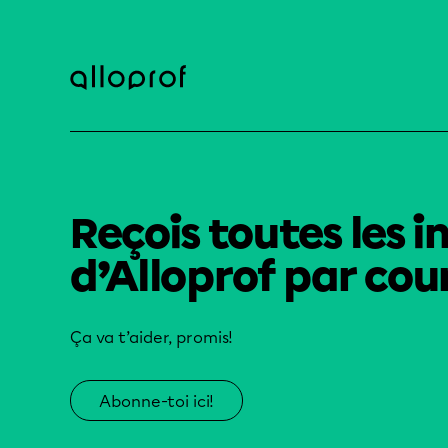
Reçois toutes les i
d’Alloprof par cour
Ça va t’aider, promis!
Abonne-toi ici!