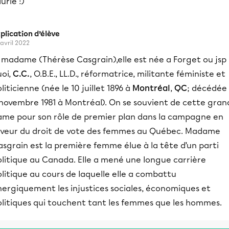
urie :)
plication d’élève
 avril 2022
a madame (Thérèse Casgrain),elle est née a Forget ou jsp
uoi,
C.C.
, O.B.E., LL.D., réformatrice, militante féministe et
liticienne (née le 10 juillet 1896 à
Montréal
,
QC
; décédée 
 novembre 1981 à Montréal). On se souvient de cette gran
ame pour son rôle de premier plan dans la campagne en
aveur du droit de vote des femmes au Québec. Madame
sgrain est la première femme élue à la tête d’un parti
olitique au Canada. Elle a mené une longue carrière
litique au cours de laquelle elle a combattu
nergiquement les injustices sociales, économiques et
olitiques qui touchent tant les femmes que les hommes.