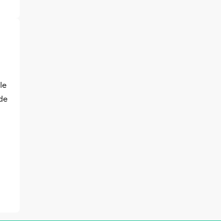
le
de