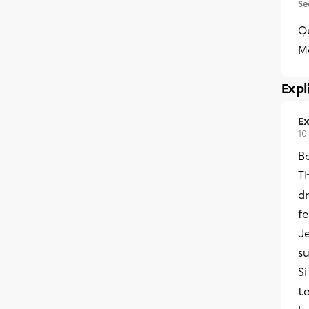
Se
Qu
Me
Expl
Ex
10
B
Th
dr
f
Je
s
Si
te