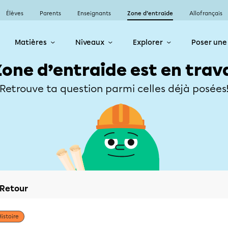
Élèves
Parents
Enseignants
Zone d’entraide
Allofrançais
Matières
Niveaux
Explorer
Poser une
Zone d’entraide est en trav
Retrouve ta question parmi celles déjà posées
Retour
Histoire