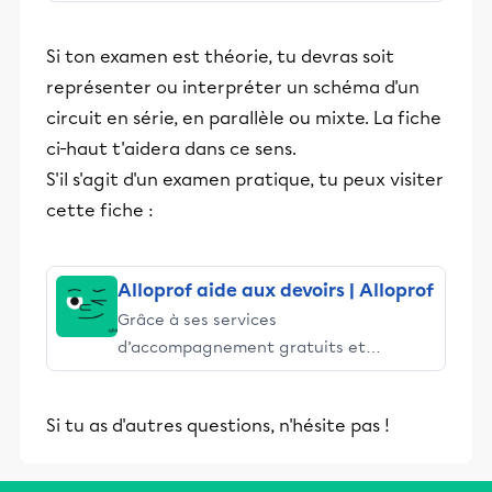
stimulants, Alloprof engage les élèves
et leurs parents dans la réussite
Si ton examen est théorie, tu devras soit
éducative.
représenter ou interpréter un schéma d'un
circuit en série, en parallèle ou mixte. La fiche
ci-haut t'aidera dans ce sens.
S'il s'agit d'un examen pratique, tu peux visiter
cette fiche :
Alloprof aide aux devoirs | Alloprof
Grâce à ses services
d’accompagnement gratuits et
stimulants, Alloprof engage les élèves
et leurs parents dans la réussite
Si tu as d'autres questions, n'hésite pas !
éducative.