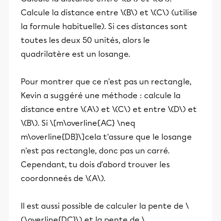
Calcule la distance entre \(B\) et \(C\) (utilise
la formule habituelle). Si ces distances sont
toutes les deux 50 unités, alors le
quadrilatère est un losange.
Pour montrer que ce n'est pas un rectangle,
Kevin a suggéré une méthode : calcule la
distance entre \(A\) et \(C\) et entre \(D\) et
\(B\). Si \[m\overline{AC} \neq
m\overline{DB}\]cela t'assure que le losange
n'est pas rectangle, donc pas un carré.
Cependant, tu dois d'abord trouver les
coordonneés de \(A\).
Il est aussi possible de calculer la pente de \
(\overline{DC}\) et la pente de \