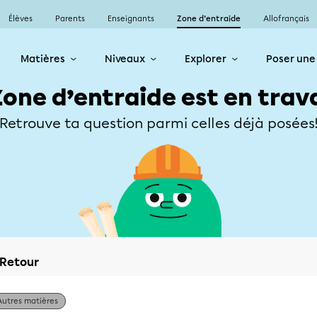
Élèves
Parents
Enseignants
Zone d’entraide
Allofrançais
Matières
Niveaux
Explorer
Poser une
Zone d’entraide est en trav
Retrouve ta question parmi celles déjà posées
Retour
Autres matières