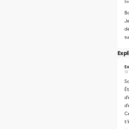
Se
Bo
Je
de
su
Expl
Ex
13
Sa
É
d'
d'
Ce
t'