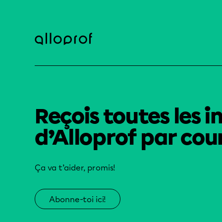
Reçois toutes les i
d’Alloprof par cour
Ça va t’aider, promis!
Abonne-toi ici!