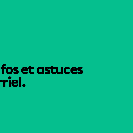
nfos et astuces
riel.