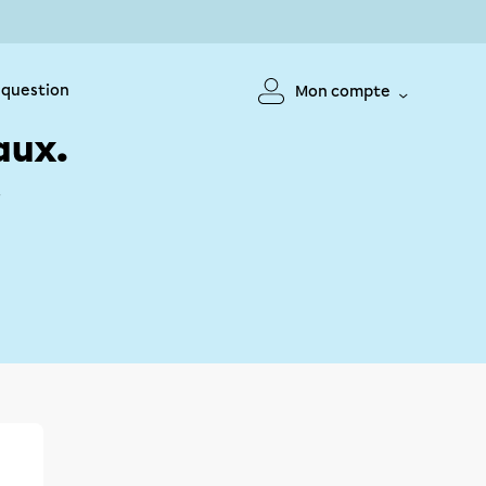
 question
Mon compte
aux.
!