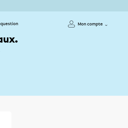
 question
Mon compte
aux.
!