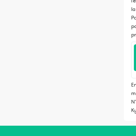
l'
la
Po
pa
p
En
m
N'
K