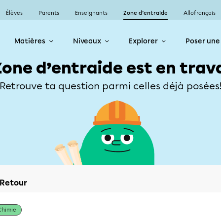
Élèves
Parents
Enseignants
Zone d’entraide
Allofrançais
Matières
Niveaux
Explorer
Poser une
Zone d’entraide est en trav
Retrouve ta question parmi celles déjà posées
Retour
Chimie