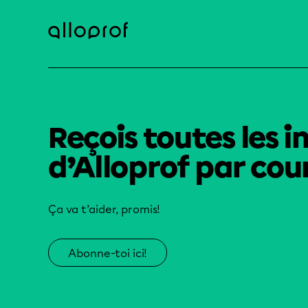
Reçois toutes les i
d’Alloprof par cour
Ça va t’aider, promis!
Abonne-toi ici!