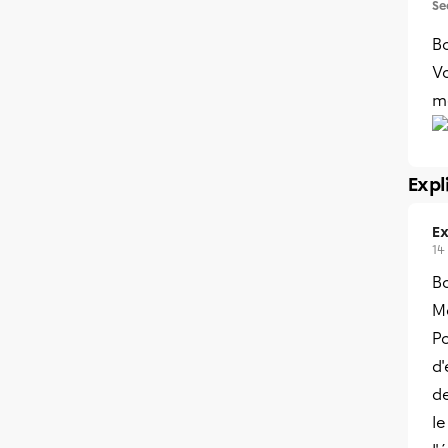
Se
Bo
V
m
Expl
Ex
14
B
Me
Po
d'
de
l