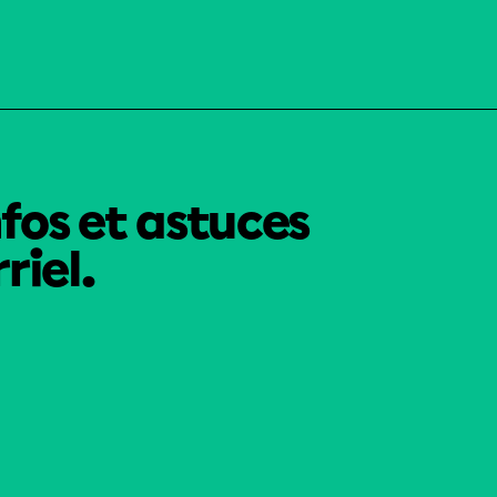
nfos et astuces
riel.