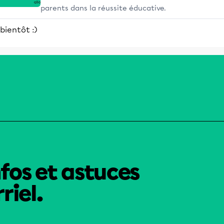
parents dans la réussite éducative.
bientôt :)
nfos et astuces
riel.