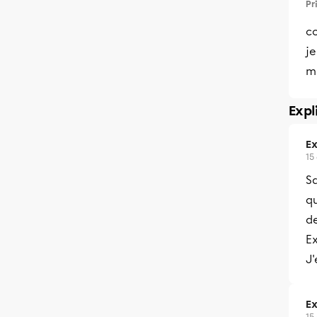
Pr
c
je
m
Expl
Ex
15
Sa
qu
de
Ex
J'
Ex