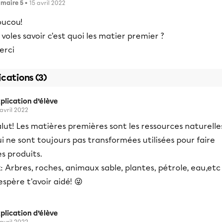
imaire 5
• 15 avril 2022
oucou!
 voles savoir c'est quoi les matier premier ?
erci
ications (3)
plication d’élève
 avril 2022
lut! Les matières premières sont les ressources naturelle
i ne sont toujours pas transformées utilisées pour faire
s produits.
: Arbres, roches, animaux sable, plantes, pétrole, eau,etc
espère t'avoir aidé! 😜
plication d’élève