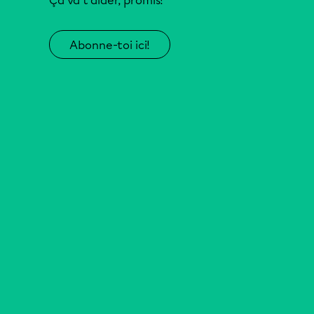
Ça va t’aider, promis!
Abonne-toi ici!