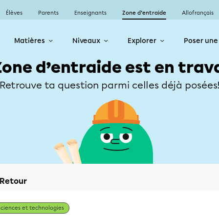
Élèves
Parents
Enseignants
Zone d’entraide
Allofrançais
Matières
Niveaux
Explorer
Poser une
Zone d’entraide est en trav
Retrouve ta question parmi celles déjà posées
Retour
Sciences et technologies