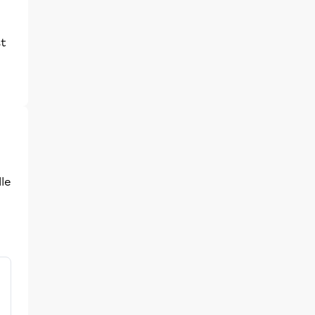
st
le