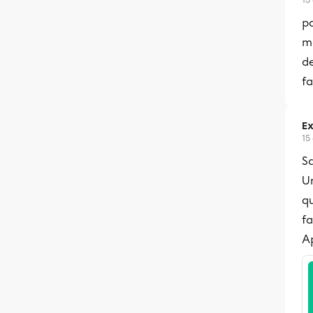
15
pa
m
d
fa
Ex
15
Sa
U
qu
fa
Ap