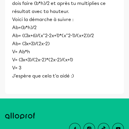
dois faire (b*h)/2 et après tu multiplies ce
résultat avec ta hauteur.
Voici la démarche à suivre :
Ab=(b*h)/2
Ab= ((3x+6)/(x^2-2x+1)*(x^2-1)/(x+2))/2
Ab= (3x+3)/(2x-2)
V= Ab*h
V= (3x+3)/(2x-2)*(2x-2)/(x+1)
V= 3
J'espère que cela t'a aidé :)