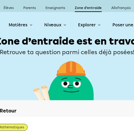
Élèves
Parents
Enseignants
Zone d’entraide
Allofrançais
Matières
Niveaux
Explorer
Poser une
Zone d’entraide est en trav
Retrouve ta question parmi celles déjà posées
Retour
Mathématiques