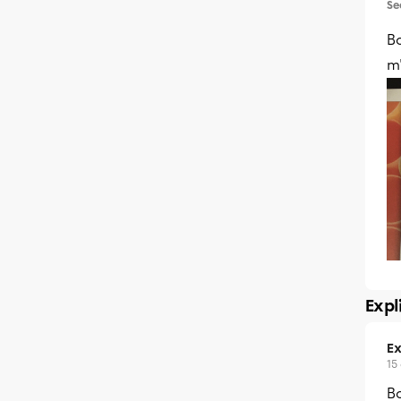
Se
B
m
Expl
Ex
15
Bo