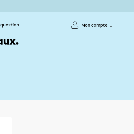
 question
Mon compte
aux.
!