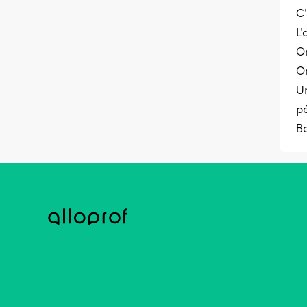
C'
L'
Or
On
Un
pé
B