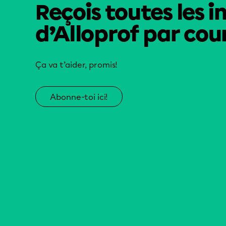
Reçois toutes les i
d’Alloprof par cour
Ça va t’aider, promis!
Abonne-toi ici!