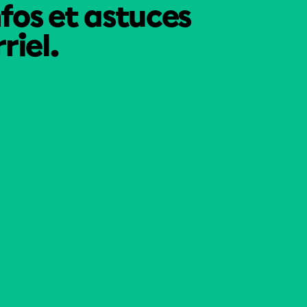
nfos et astuces
riel.