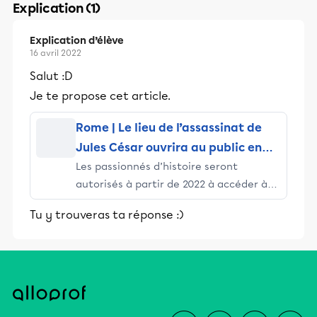
Explication (1)
Explication d’élève
16 avril 2022
Salut :D
Je te propose cet article.
Rome | Le lieu de l’assassinat de
Jules César ouvrira au public en
Les passionnés d’histoire seront
2022
autorisés à partir de 2022 à accéder à
l’un des complexes archéologiques les
Tu y trouveras ta réponse :)
plus antiques de Rome, la fameuse
« Area Sacra » où Jules César fut
assassiné, qui va devenir un musée en
plein air.