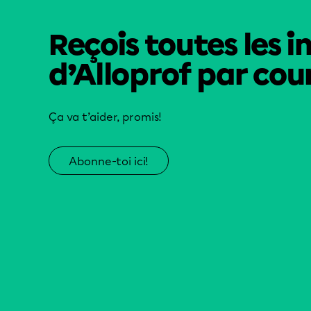
Reçois toutes les i
d’Alloprof par cour
Ça va t’aider, promis!
Abonne-toi ici!