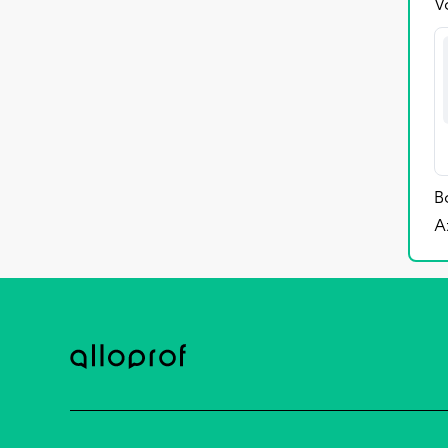
V
B
A