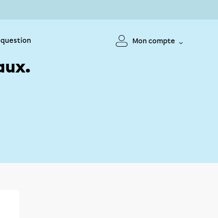
 question
Mon compte
aux.
!