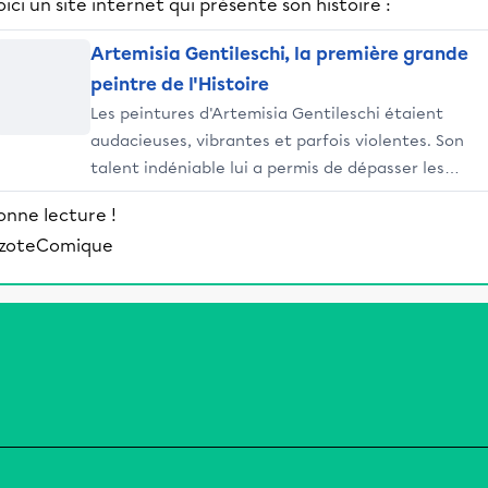
oici un site internet qui présente son histoire :
Artemisia Gentileschi, la première grande
peintre de l'Histoire
Les peintures d'Artemisia Gentileschi étaient
audacieuses, vibrantes et parfois violentes. Son
talent indéniable lui a permis de dépasser les
préjugés de genre pour asseoir sa notoriété.
onne lecture !
zoteComique