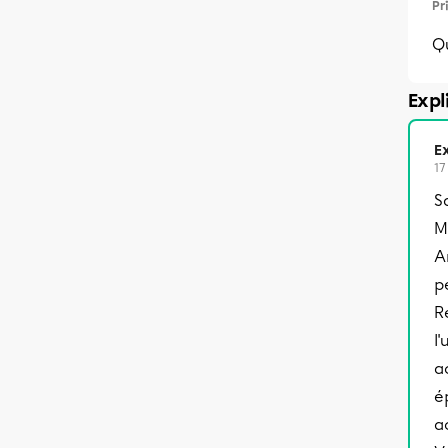
Pr
Qu
Expl
Ex
17
S
M
A
p
R
l
a
é
a