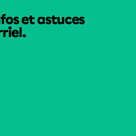
nfos et astuces
riel.