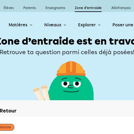
Élèves
Parents
Enseignants
Zone d’entraide
Allofrançais
Matières
Niveaux
Explorer
Poser une
Zone d’entraide est en trav
Retrouve ta question parmi celles déjà posées
Retour
Histoire