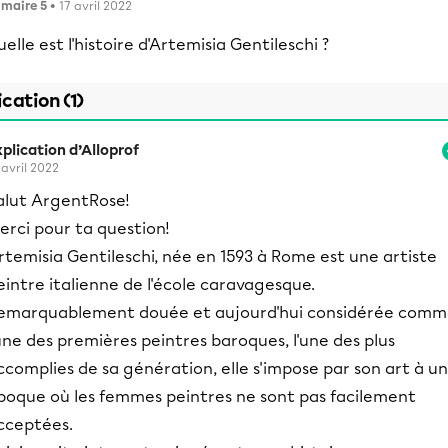
imaire 5
• 17 avril 2022
elle est l'histoire d'Artemisia Gentileschi ?
ication (1)
plication d’Alloprof
 avril 2022
alut ArgentRose!
erci pour ta question!
rtemisia Gentileschi, née en 1593 à Rome est une artiste
eintre italienne de l'école caravagesque.
emarquablement douée et aujourd'hui considérée com
'une des premières peintres baroques, l'une des plus
ccomplies de sa génération, elle s'impose par son art à u
poque où les femmes peintres ne sont pas facilement
cceptées.