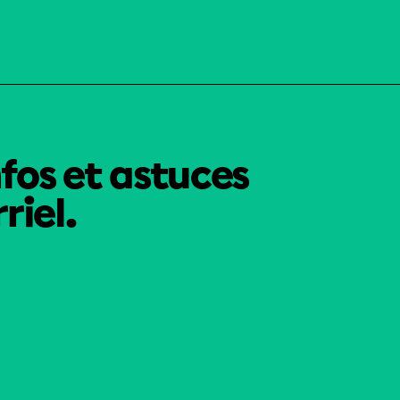
nfos et astuces
riel.