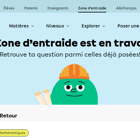
Élèves
Parents
Enseignants
Zone d’entraide
Allofrançais
Matières
Niveaux
Explorer
Poser une
Zone d’entraide est en trav
Retrouve ta question parmi celles déjà posées
Retour
Mathématiques