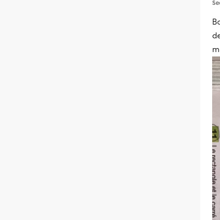
Se
Bo
de
m