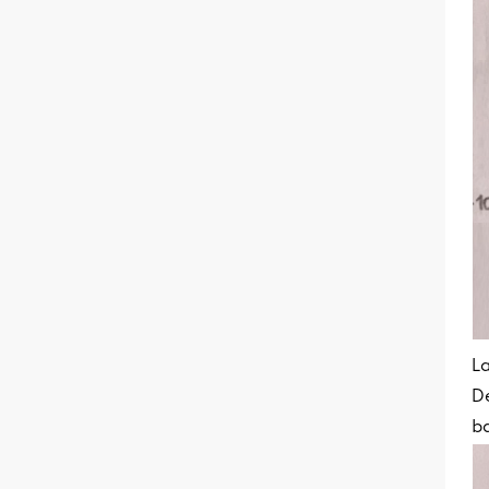
La
De
ba