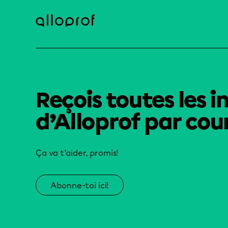
Reçois toutes les i
d’Alloprof par cour
Ça va t’aider, promis!
Abonne-toi ici!