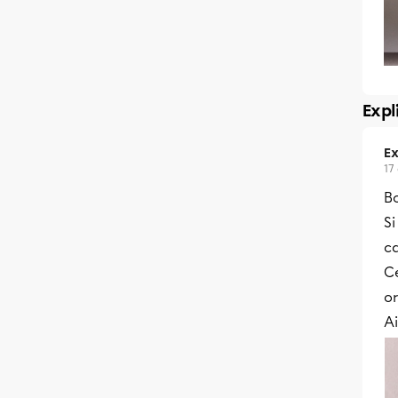
Expl
Ex
17
Bo
Si
ca
C
or
Ai