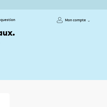
 question
Mon compte
aux.
!