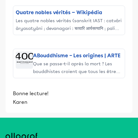
Quatre nobles vérités — Wikipédia
Les quatre nobles vérités (sanskrit IAST : catvāri
āryasatyāni ; devanagari : चत्वारि आर्यसत्यानि ; pali
cattāri ariyasaccāni) sont, dans le bouddhisme,
un enseignement fondamental issu du premier
sermon (Dhammacakkappavattana sutta),
ABouddhisme – Les origines | ARTE
appelé la mise en mouvement de la roue du
Que se passe-t-il après la mort ? Les
dharma, qu'a donné Bouddha Gautama à
bouddhistes croient que tous les êtres
Sârnâth après son éveil.
vivants se réincarnent. Un processus
sans fin où toutes les incarnations sont
Bonne lecture!
possibles : fourmi, ours ou être humain.
Karen
Jusqu’à l’ultime incarnation qui conduit
à l’illumination et au nirvana. Pour
atteindre cet état, les quelque 500
millions de bouddhistes suivent
l’enseignement de Bouddha.