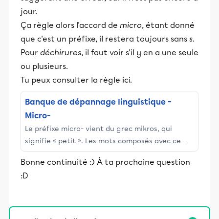
jour.
Ça règle alors l'accord de
micro
, étant donné
que c'est un préfixe, il restera toujours sans
s
.
Pour
déchirures
, il faut voir s'il y en a une seule
ou plusieurs.
Tu peux consulter la règle ici.
Banque de dépannage linguistique -
Micro-
Le préfixe micro- vient du grec mikros, qui
signifie « petit ». Les mots composés avec ce
préfixe s’écrivent soudés, sans trait d’union,
Bonne continuité :) À ta prochaine question
sauf lorsque le mot qui suit micro- commence
:D
par i ou u. Pour éviter des difficultés de lecture,
le trait d’union est aussi préférable lorsque le
second élément commence par un o.