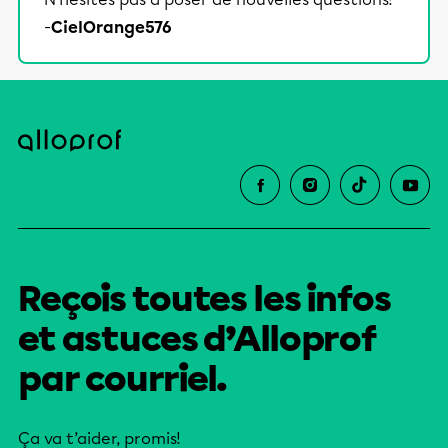
éducative.
-
CielOrange576
Reçois toutes les infos
et astuces d’Alloprof
par courriel.
Ça va t’aider, promis!