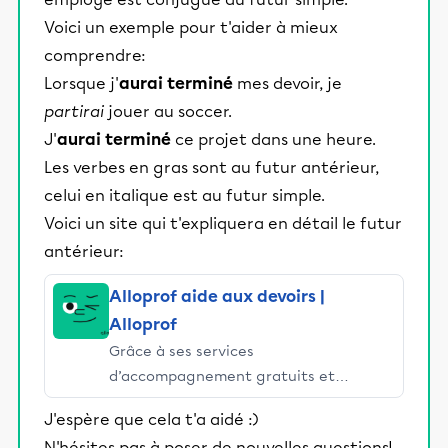
Voici un exemple pour t'aider à mieux
comprendre:
Lorsque j'
aurai terminé
mes devoir, je
partirai
jouer au soccer.
J'
aurai terminé
ce projet dans une heure.
Les verbes en gras sont au futur antérieur,
celui en italique est au futur simple.
Voici un site qui t'expliquera en détail le futur
antérieur:
Alloprof aide aux devoirs |
Alloprof
Grâce à ses services
d’accompagnement gratuits et
stimulants, Alloprof engage les élèves
J'espère que cela t'a aidé :)
et leurs parents dans la réussite
N'hésites pas à poser de nouvelles questions!