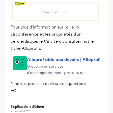
Pour plus d'information sur l'aire, la
circonférence et les propriétés d'un
cercle/disque, je t'invite à consulter notre
fiche Alloprof :)
Alloprof aide aux devoirs | Alloprof
Grâce à ses services
d’accompagnement gratuits et
stimulants, Alloprof engage les élèves
N'hésite pas si tu as d'autres questions
et leurs parents dans la réussite
VC
éducative.
Explication d’élève
20 avril 2022