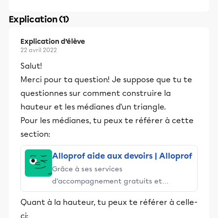
Explication (1)
Explication d’élève
22 avril 2022
Salut!
Merci pour ta question! Je suppose que tu te
questionnes sur comment construire la
hauteur et les médianes d'un triangle.
Pour les médianes, tu peux te référer à cette
section:
Alloprof aide aux devoirs | Alloprof
Grâce à ses services
d’accompagnement gratuits et
stimulants, Alloprof engage les élèves
Quant à la hauteur, tu peux te référer à celle-
et leurs parents dans la réussite
ci:
éducative.