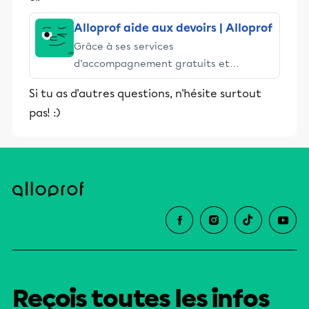
Alloprof aide aux devoirs | Alloprof
Grâce à ses services
d’accompagnement gratuits et
stimulants, Alloprof engage les élèves
Si tu as d'autres questions, n'hésite surtout
et leurs parents dans la réussite
pas! :)
éducative.
Reçois toutes les infos