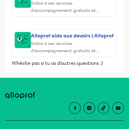
Grâce à ses services
d’accompagnement gratuits et
stimulants, Alloprof engage les élèves
et leurs parents dans la réussite
éducative.
Alloprof aide aux devoirs | Alloprof
Grâce à ses services
d’accompagnement gratuits et
stimulants, Alloprof engage les élèves
N'hésite pas si tu as d'autres questions :)
et leurs parents dans la réussite
éducative.