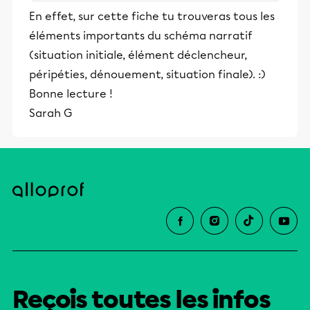
stimulants, Alloprof engage les élèves
En effet, sur cette fiche tu trouveras tous les
et leurs parents dans la réussite
éléments importants du schéma narratif
éducative.
(situation initiale, élément déclencheur,
péripéties, dénouement, situation finale). :)
Bonne lecture !
Sarah G
Reçois toutes les infos