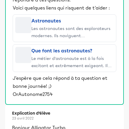
Voici quelques liens qui risquent de t'aider :
Astronautes
Les astronautes sont des explorateurs
modernes. Ils naviguent
courageusement autour de la Terre
pour contribuer à la découverte de
Que font les astronautes?
nouvelles connaissances scientifiques.
Le métier d'astronaute est à la fois
excitant et extrêmement exigeant. Il
requiert un engagement exceptionnel
J'espère que cela répond à ta question et
et beaucoup de déplacements, souvent
bonne journée! ;)
loin de la famille.
OrAutonome2754
Explication d’élève
23 avril 2022
Bonjour Alligator Turbo,