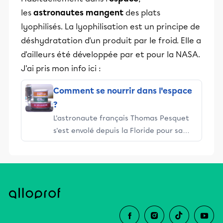
les
astronautes mangent
des plats
lyophilisés. La lyophilisation est un principe de
déshydratation d'un produit par le froid. Elle a
d'ailleurs été développée par et pour la NASA.
J'ai pris mon info ici :
Comment se nourrir dans l'espace
?
L'astronaute français Thomas Pesquet
s'est envolé depuis la Floride pour sa
2ème mission à bord de la Station
spatiale internationale (ISS). Il va
profiter de menus conçus par le chef
Thierry Marx et par Raphaël
Haumont car la préparation des
plats dans l'espace répond à des
exigences bien précises.