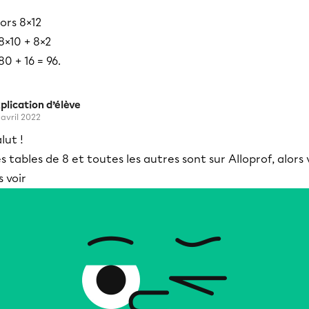
ors 8×12
8×10 + 8×2
80 + 16 = 96.
plication d’élève
 avril 2022
lut !
s tables de 8 et toutes les autres sont sur Alloprof, alors 
s voir