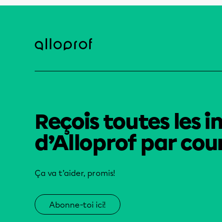
Reçois toutes les i
d’Alloprof par cour
Ça va t’aider, promis!
Abonne-toi ici!