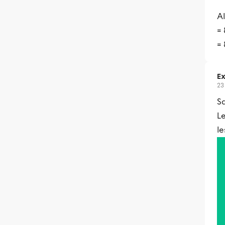
Al
= 
= 
Ex
23
Sa
Le
le