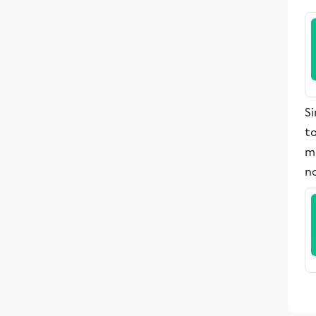
Si
t
m
no