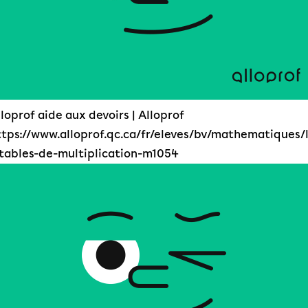
loprof aide aux devoirs | Alloprof
ttps://www.alloprof.qc.ca/fr/eleves/bv/mathematiques/
-tables-de-multiplication-m1054