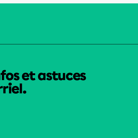
nfos et astuces
riel.