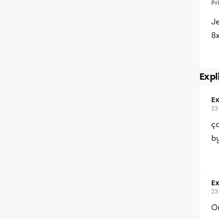
Pr
J
8x
Expl
Ex
23
ç
b
Ex
23
On