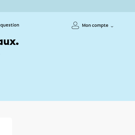
 question
Mon compte
aux.
!