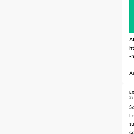
Al
h
-
A
Ex
23
Sa
Le
su
co