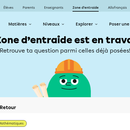
Élèves
Parents
Enseignants
Zone d’entraide
Allofrançais
Matières
Niveaux
Explorer
Poser une
Zone d’entraide est en trav
Retrouve ta question parmi celles déjà posées
Retour
Mathématiques