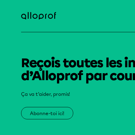
Reçois toutes les i
d’Alloprof par cour
Ça va t’aider, promis!
Abonne-toi ici!