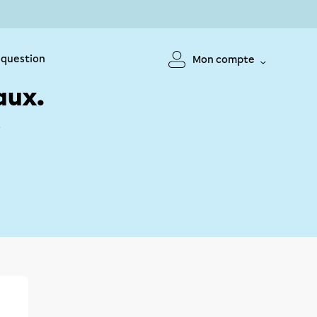
 question
Mon compte
aux.
!