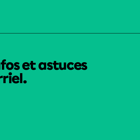
nfos et astuces
riel.