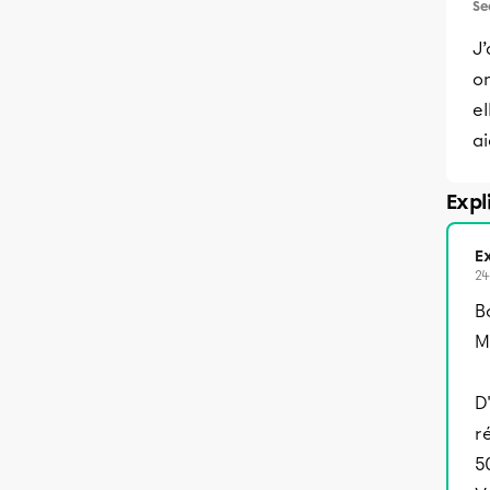
Se
J
on
el
ai
Expl
Ex
24
B
M
D
r
5