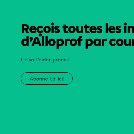
Reçois toutes les i
d’Alloprof par cour
Ça va t’aider, promis!
Abonne-toi ici!