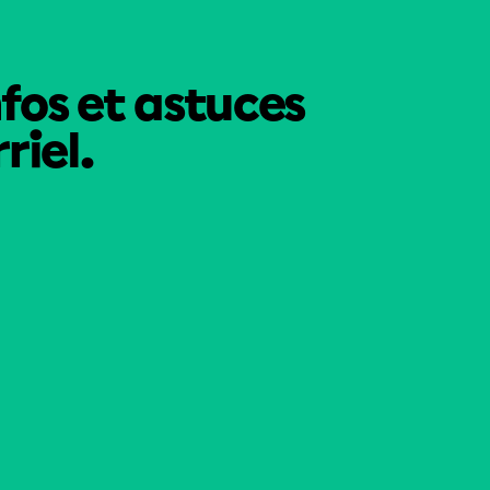
nfos et astuces
riel.