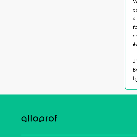
V
c
«
f
c
é
J
B
L