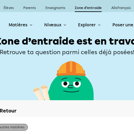
Élèves
Parents
Enseignants
Zone d’entraide
Allofrançais
Matières
Niveaux
Explorer
Poser une
Zone d’entraide est en trav
Retrouve ta question parmi celles déjà posées
Retour
Autres matières