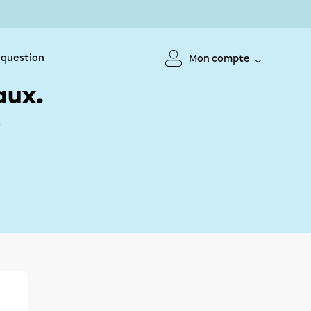
 question
Mon compte
aux.
!