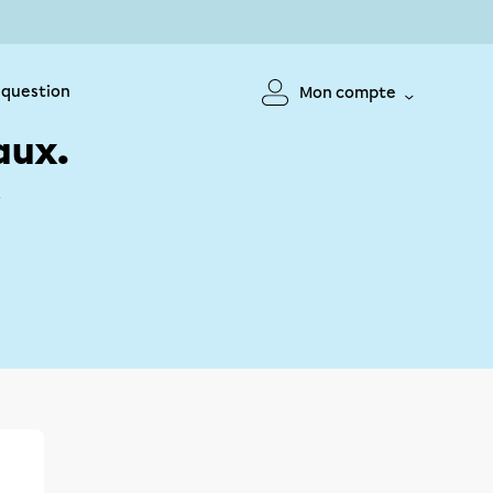
 question
Mon compte
aux.
!