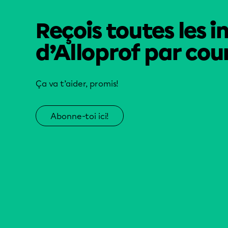
Reçois toutes les i
d’Alloprof par cour
Ça va t’aider, promis!
Abonne-toi ici!