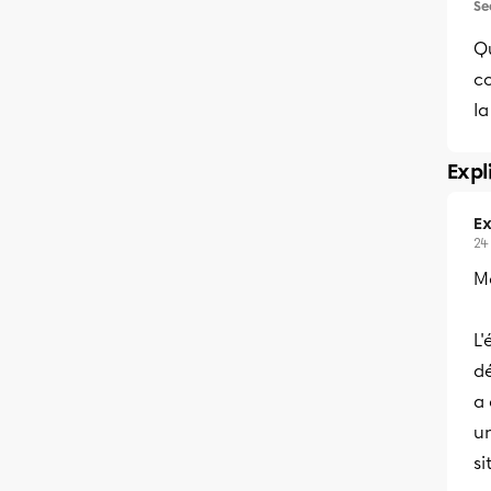
Se
Qu
c
la
Expl
Ex
24
Me
L'
dé
a
un
si