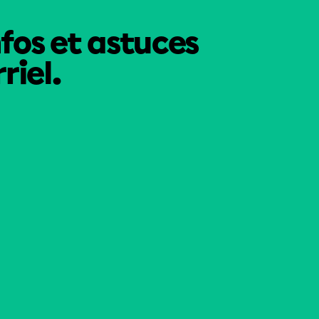
nfos et astuces
riel.