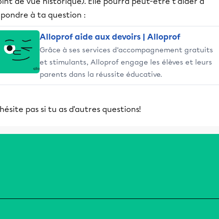
int de vue historique). Elle pourra peut-être t'aider à
pondre à ta question :
Alloprof aide aux devoirs | Alloprof
Grâce à ses services d’accompagnement gratuits
et stimulants, Alloprof engage les élèves et leurs
parents dans la réussite éducative.
hésite pas si tu as d'autres questions!