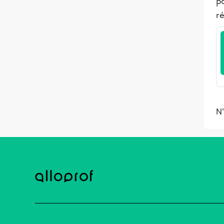
po
ré
N'