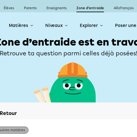
Élèves
Parents
Enseignants
Zone d’entraide
Allofrançais
Matières
Niveaux
Explorer
Poser une
Zone d’entraide est en trav
Retrouve ta question parmi celles déjà posées
Retour
Autres matières