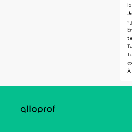
la
Je
s
En
te
Tu
Tu
ex
À 