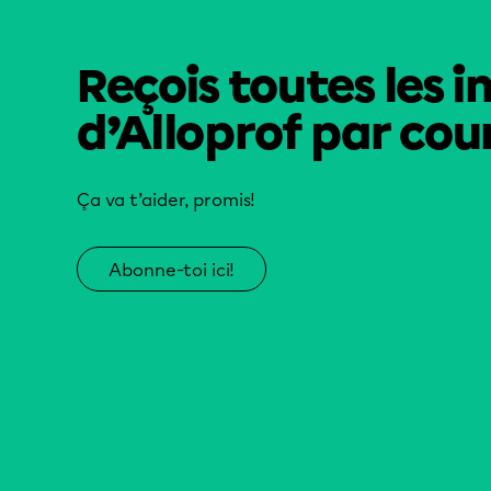
Reçois toutes les i
d’Alloprof par cour
Ça va t’aider, promis!
Abonne-toi ici!