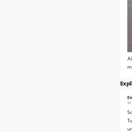
Ai
m
Expl
Ex
26
Sa
Tu
un