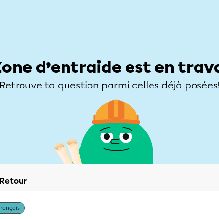
Élèves
Parents
Enseignants
Zone d’entraide
Allofrançais
Matières
Niveaux
Explorer
Poser une
Zone d’entraide est en trav
Retrouve ta question parmi celles déjà posées
Retour
Français