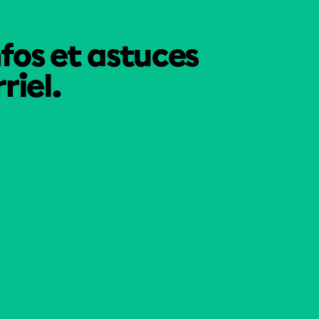
nfos et astuces
riel.