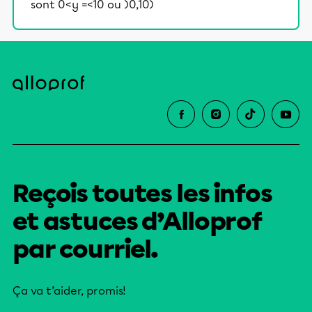
sont 0<y =<10 ou )0,10)
Reçois toutes les infos
et astuces d’Alloprof
par courriel.
Ça va t’aider, promis!