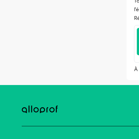
T
l'
Ré
À