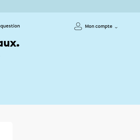
 question
Mon compte
aux.
!