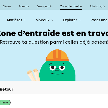
Élèves
Parents
Enseignants
Zone d’entraide
Allofrançais
Matières
Niveaux
Explorer
Poser une
Zone d’entraide est en trav
Retrouve ta question parmi celles déjà posées
Retour
Chimie