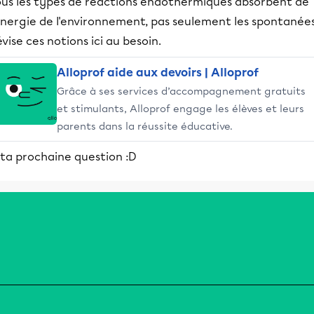
ous les types de réactions endothermiques absorbent de
énergie de l'environnement, pas seulement les spontanées
vise ces notions ici au besoin.
Alloprof aide aux devoirs | Alloprof
Grâce à ses services d’accompagnement gratuits
et stimulants, Alloprof engage les élèves et leurs
parents dans la réussite éducative.
 ta prochaine question :D