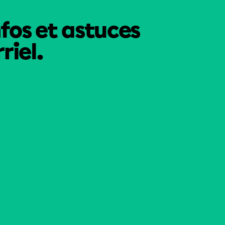
nfos et astuces
riel.