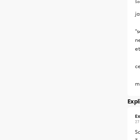
Se
ja
"
ne
et
ce
m
Expl
Ex
27
Sa