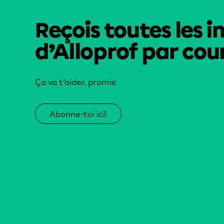
Reçois toutes les i
d’Alloprof par cour
Ça va t’aider, promis!
Abonne-toi ici!