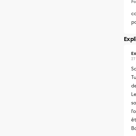
Po
c
p
Expl
Ex
27
Sa
Tu
d
Le
so
l'
ê
Bo