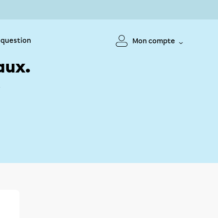
 question
Mon compte
aux.
!