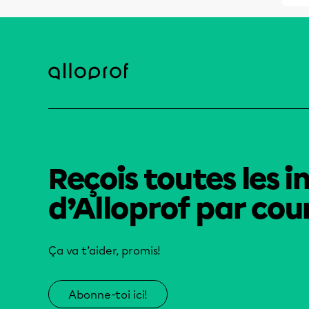
Reçois toutes les i
d’Alloprof par cour
Ça va t’aider, promis!
Abonne-toi ici!