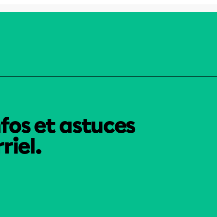
nfos et astuces
riel.