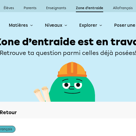
Élèves
Parents
Enseignants
Zone d’entraide
Allofrançais
Matières
Niveaux
Explorer
Poser une
Zone d’entraide est en trav
Retrouve ta question parmi celles déjà posées
Retour
Français