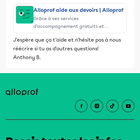
Alloprof aide aux devoirs | Alloprof
Grâce à ses services
d’accompagnement gratuits et
stimulants, Alloprof engage les élèves
J'espère que ça t'aide et n'hésite pas à nous
et leurs parents dans la réussite
réécrire si tu as d'autres questions!
éducative.
Anthony B.