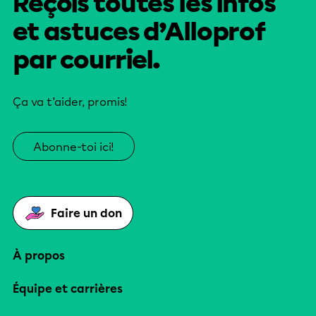
Reçois toutes les infos
et astuces d’Alloprof
par courriel.
Ça va t’aider, promis!
Abonne-toi ici!
Faire un don
À propos
Équipe et carrières