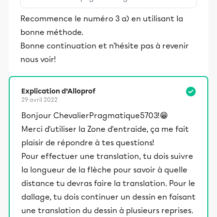
stimulants, Alloprof engage les élèves
Recommence le numéro 3 a) en utilisant la
et leurs parents dans la réussite
bonne méthode.
éducative.
Bonne continuation et n'hésite pas à revenir
nous voir!
Explication d’Alloprof
29 avril 2022
Bonjour ChevalierPragmatique5703!😁
Merci d'utiliser la Zone d'entraide, ça me fait
plaisir de répondre à tes questions!
Pour effectuer une translation, tu dois suivre
la longueur de la flèche pour savoir à quelle
distance tu devras faire la translation. Pour le
dallage, tu dois continuer un dessin en faisant
une translation du dessin à plusieurs reprises.