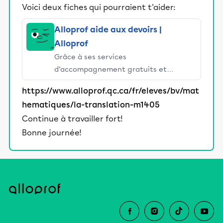
Voici deux fiches qui pourraient t'aider:
Alloprof aide aux devoirs |
Alloprof
Grâce à ses services
d’accompagnement gratuits et
stimulants, Alloprof engage les élèves
https://www.alloprof.qc.ca/fr/eleves/bv/mat
et leurs parents dans la réussite
hematiques/la-translation-m1405
éducative.
Continue à travailler fort!
Bonne journée!