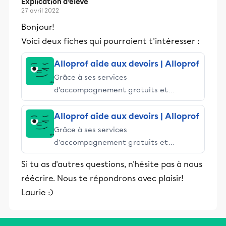
Explication d’élève
27 avril 2022
Bonjour!
Voici deux fiches qui pourraient t'intéresser :
Alloprof aide aux devoirs | Alloprof
Grâce à ses services
d’accompagnement gratuits et
stimulants, Alloprof engage les élèves
et leurs parents dans la réussite
Alloprof aide aux devoirs | Alloprof
éducative.
Grâce à ses services
d’accompagnement gratuits et
stimulants, Alloprof engage les élèves
Si tu as d'autres questions, n'hésite pas à nous
et leurs parents dans la réussite
réécrire. Nous te répondrons avec plaisir!
éducative.
Laurie :)