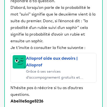
répondre à ta question.
D'abord, lorsqu'on parle de la probabilité le
mot ''suivi'' signifie que le deuxième vient à la
suite du premier. Donc, si l'énoncé dit : ''la
probalité d'un rubie suivi d'un saphir'' cela
signifie la probabilité d'avoir un rubie et
ensuite un saphir.
Je t'invite à consulter la fiche suivante :
Alloprof aide aux devoirs |
Alloprof
Grâce à ses services
d’accompagnement gratuits et
stimulants, Alloprof engage les élèves
N'hésite pas à réécrire si tu as d'autres
et leurs parents dans la réussite
questions.
éducative.
AbeilleSage5226