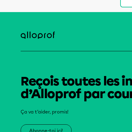
Reçois toutes les i
d’Alloprof par cour
Ça va t’aider, promis!
Abonne-toi ici!