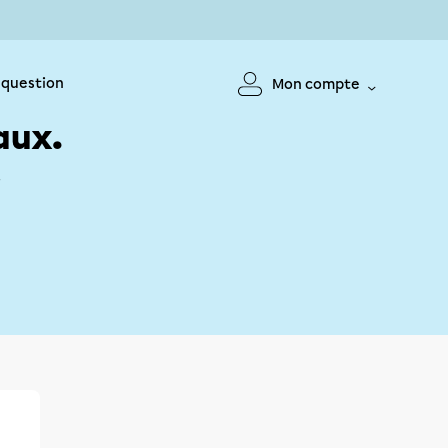
 question
Mon compte
aux.
!