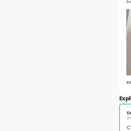
Se
es
Expl
Ex
29
C