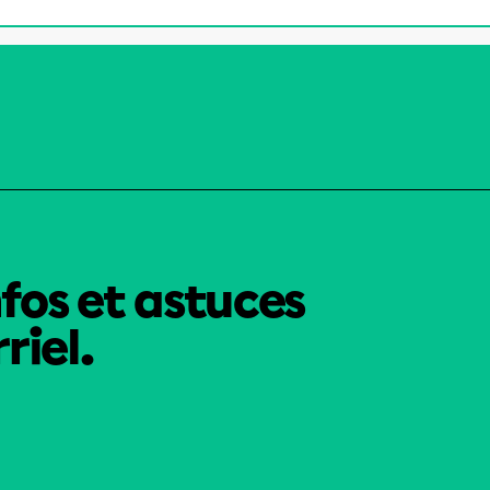
nfos et astuces
riel.