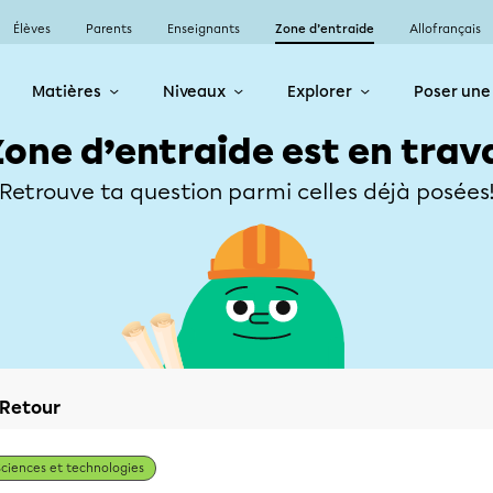
Élèves
Parents
Enseignants
Zone d’entraide
Allofrançais
Matières
Niveaux
Explorer
Poser une
Zone d’entraide est en trav
Retrouve ta question parmi celles déjà posées
Retour
Sciences et technologies