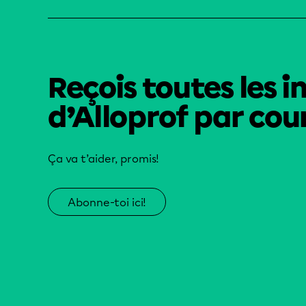
Reçois toutes les i
d’Alloprof par cour
Ça va t’aider, promis!
Abonne-toi ici!