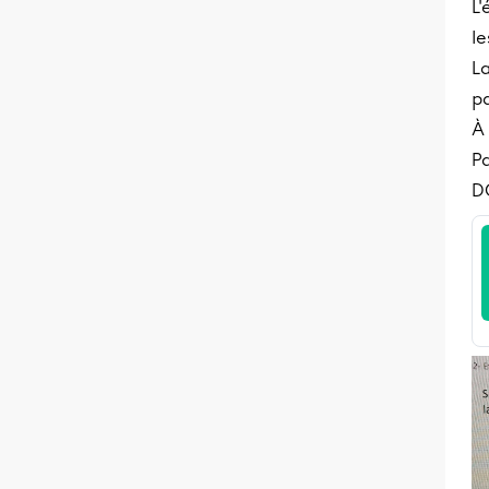
L'
le
La
p
À 
Pa
DC