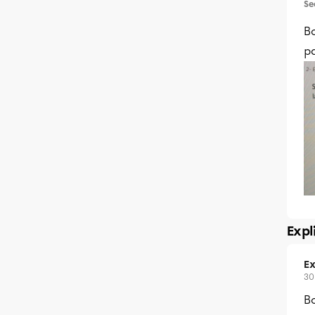
Se
Bo
pa
Expl
Ex
30
Bo