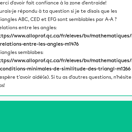
erci d'avoir fait confiance à la zone d'entraide!
urais-je répondu à ta question si je te disais que les
riangles ABC, CED et EFG sont semblables par A-A ?
elations entre les angles:
ttps://www.alloprof.qc.ca/fr/eleves/bv/mathematiques/
-relations-entre-les-angles-m1476
riangles semblabes:
ttps://www.alloprof.qc.ca/fr/eleves/bv/mathematiques/
-conditions-minimales-de-similitude-des-triangl-m1266
'espère t'avoir aidé(e). Si tu as d'autres questions, n'hésite
as!