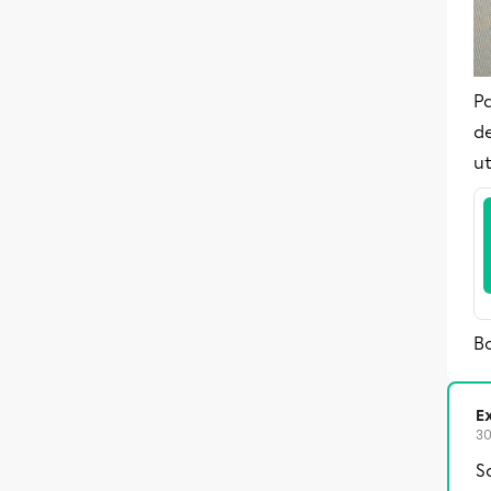
Pa
de
ut
Bo
Ex
30
S