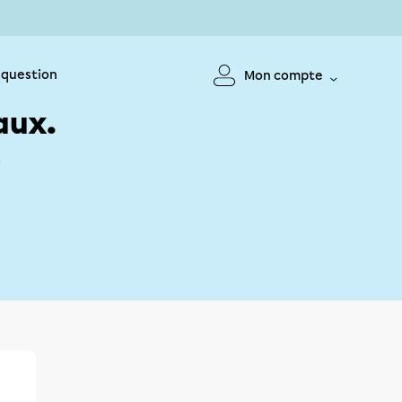
 question
Mon compte
aux.
!