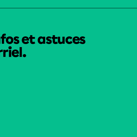
nfos et astuces
riel.