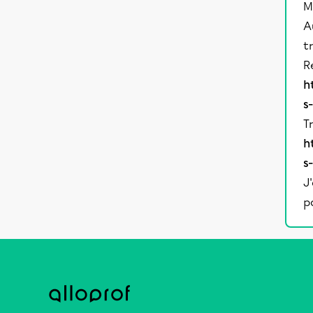
M
A
t
R
h
s
T
h
s
J
p