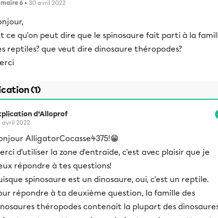
imaire 6
• 30 avril 2022
njour,
t ce qu'on peut dire que le spinosaure fait parti à la famil
s reptiles? que veut dire dinosaure théropodes?
erci
ication (1)
plication d’Alloprof
 avril 2022
onjour AlligatorCocasse4375!😁
erci d'utiliser la zone d'entraide, c'est avec plaisir que je
eux répondre à tes questions!
uisque spinosaure est un dinosaure, oui, c'est un reptile.
our répondre à ta deuxième question, la famille des
inosaures théropodes contenait la plupart des dinosaure