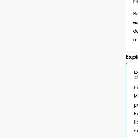
Pr
Bo
es
de
m
Expl
Ex
30
B
M
p
P
P
d