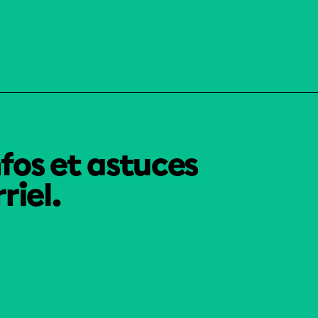
nfos et astuces
riel.