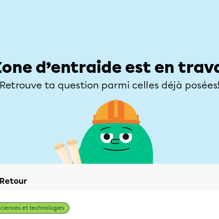
Élèves
Parents
Enseignants
Zone d’entraide
Allofrançais
Matières
Niveaux
Explorer
Poser une
Zone d’entraide est en trav
Retrouve ta question parmi celles déjà posées
Retour
Sciences et technologies