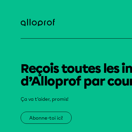
Reçois toutes les i
d’Alloprof par cour
Ça va t’aider, promis!
Abonne-toi ici!