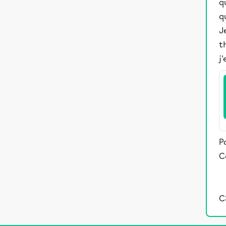
q
q
J
t
j
P
C
C