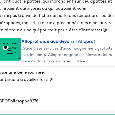
ui ont quatre pattes, qui marchaient sur deux pattes et
ui étaient carnivores ou qui pouvaient voler.
e n'ai pas trouvé de fiche qui parle des spinosaures ou des
héropodes, mais si tu es un.e passionné.e des dinosaures,
'en ai trouvé une qui pourrait peut-être t'intéresser😉 :
Alloprof aide aux devoirs | Alloprof
Grâce à ses services d’accompagnement gratuits
et stimulants, Alloprof engage les élèves et leurs
parents dans la réussite éducative.
asse une belle journée!
ontinue à travailler fort! 💪
3POPhilosophe8278