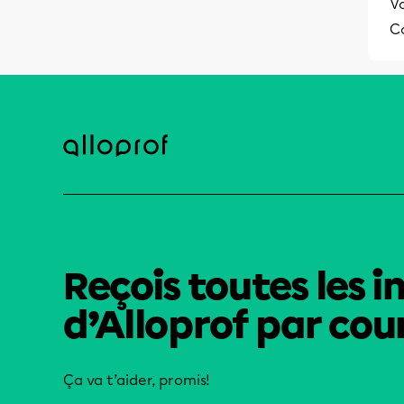
Vo
C
Reçois toutes les i
d’Alloprof par cour
Ça va t’aider, promis!