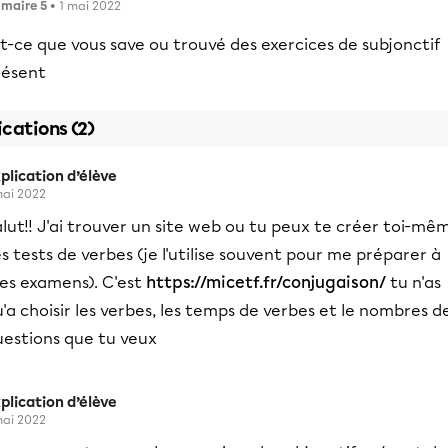
imaire 5
• 1 mai 2022
t-ce que vous save ou trouvé des exercices de subjonctif
résent
ications (2)
plication d’élève
mai 2022
lut!! J'ai trouver un site web ou tu peux te créer toi-mê
s tests de verbes (je l'utilise souvent pour me préparer à
es examens). C'est
https://micetf.fr/conjugaison/
tu n'as
'a choisir les verbes, les temps de verbes et le nombres d
uestions que tu veux
plication d’élève
mai 2022