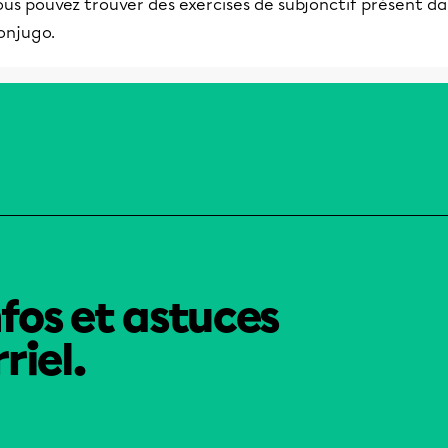
us pouvez trouver des exercises de subjonctif présent da
onjugo.
nfos et astuces
riel.