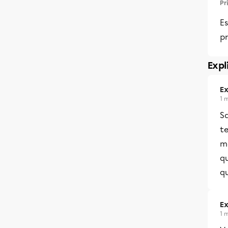
Pr
Es
p
Expl
Ex
1 
Sa
te
m
qu
q
Ex
1 