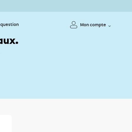
 question
Mon compte
aux.
!