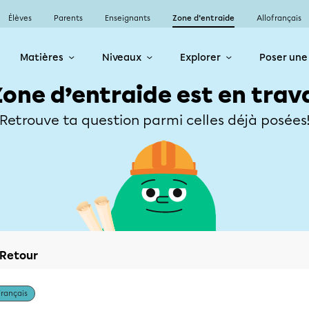
Élèves
Parents
Enseignants
Zone d’entraide
Allofrançais
Matières
Niveaux
Explorer
Poser une
Zone d’entraide est en trav
Retrouve ta question parmi celles déjà posées
Retour
Français