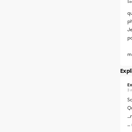
Se
qu
ph
Je
pa
m
Expl
Ex
3 
Sa
Qu
..
..