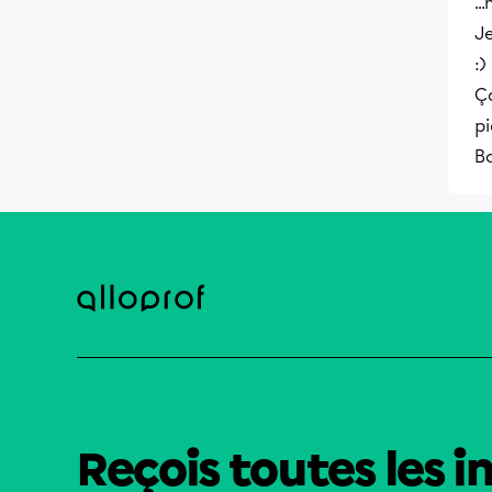
..
J
:)
Ç
pi
Bo
Reçois toutes les i