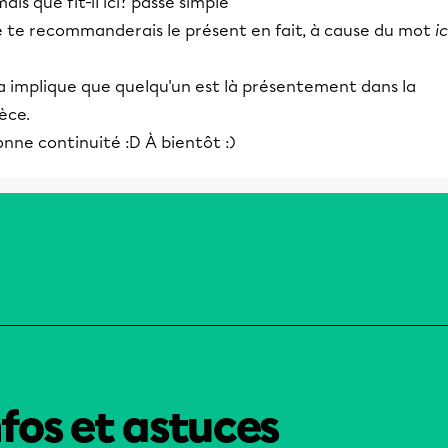
.mais que fit-il ici? passé simple
e te recommanderais le présent en fait, à cause du mot
ic
a implique que quelqu'un est là présentement dans la
èce.
nne continuité :D À bientôt :)
nfos et astuces