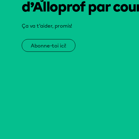
d’Alloprof par cour
Ça va t’aider, promis!
Abonne-toi ici!