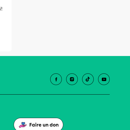
i
!
Faire un don