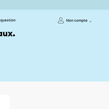
 question
Mon compte
aux.
!