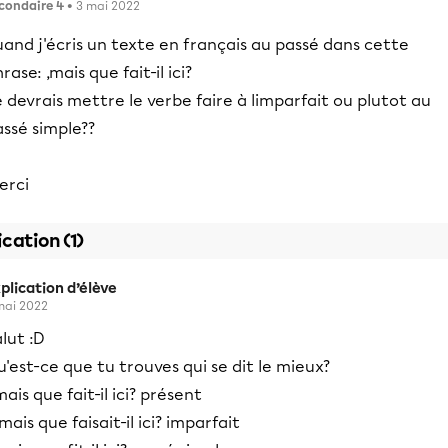
condaire 4
• 3 mai 2022
and j'écris un texte en français au passé dans cette
rase: ,mais que fait-il ici?
 devrais mettre le verbe faire à limparfait ou plutot au
ssé simple??
erci
ication (1)
plication d’élève
mai 2022
lut :D
'est-ce que tu trouves qui se dit le mieux?
.mais que fait-il ici? présent
. mais que faisait-il ici? imparfait