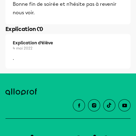
Bonne fin de soirée et n'hésite pas à revenir
et leurs parents dans la réussite
nous voir.
éducative.
Explication (1)
Explication d’élève
4 mai 2022
.