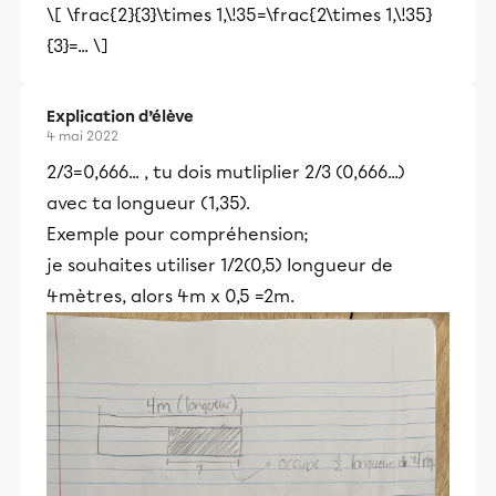
\[ \frac{2}{3}\times 1,\!35=\frac{2\times 1,\!35}
{3}=... \]
Explication d’élève
4 mai 2022
2/3=0,666... , tu dois mutliplier 2/3 (0,666...)
avec ta longueur (1,35).
Exemple pour compréhension;
je souhaites utiliser 1/2(0,5) longueur de
4mètres, alors 4m x 0,5 =2m.