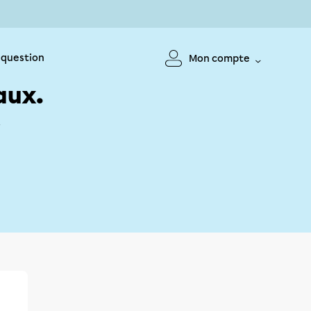
 question
Mon compte
aux.
!