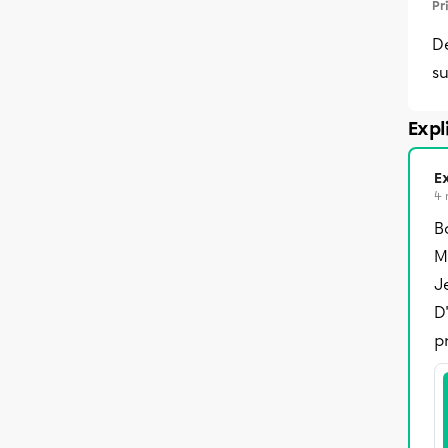
Pr
D
su
Expl
Ex
4 
B
M
J
D
p