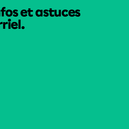
nfos et astuces
riel.