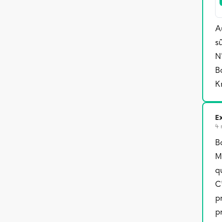
A
s
N
B
K
Ex
4 
B
M
q
C
p
p