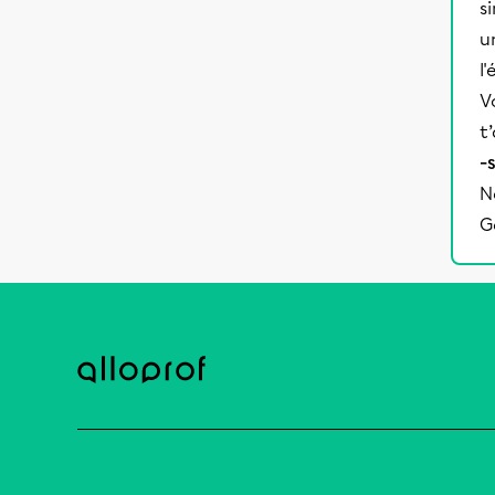
s
u
l
V
t
-
N
G