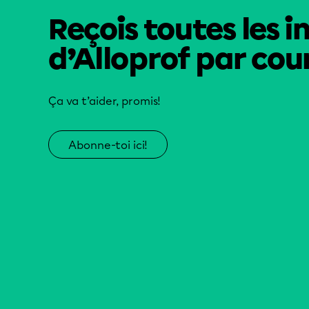
Reçois toutes les i
d’Alloprof par cour
Ça va t’aider, promis!
Abonne-toi ici!