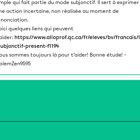
imple qui fait partie du mode subjonctif. Il sert à exprimer
ne action incertaine, non réalisée au moment de
'énonciation.
oici quelques liens qui peuvent
’aider:
https://www.alloprof.qc.ca/fr/eleves/bv/francais/
subjonctif-present-f1194
ous sommes toujours là pour t’aider! Bonne étude! -
olemZen9595