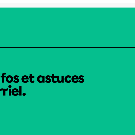
nfos et astuces
riel.