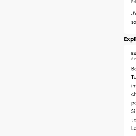
Pr
J'
sa
Expl
Ex
6 
B
Tu
im
ch
po
Si
te
La