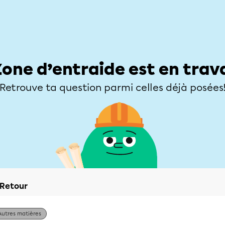
Élèves
Parents
Enseignants
Zone d’entraide
Allofrançais
Matières
Niveaux
Explorer
Poser une
Zone d’entraide est en trav
Retrouve ta question parmi celles déjà posées
Retour
Autres matières