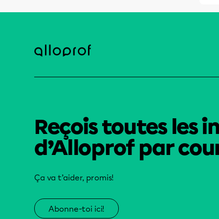
Reçois toutes les i
d’Alloprof par cour
Ça va t’aider, promis!
Abonne-toi ici!