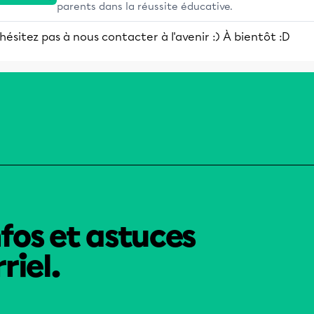
parents dans la réussite éducative.
hésitez pas à nous contacter à l'avenir :) À bientôt :D
nfos et astuces
riel.