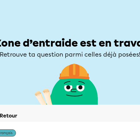
Élèves
Parents
Enseignants
Zone d’entraide
Allofrançais
Matières
Niveaux
Explorer
Poser une
Zone d’entraide est en trav
Retrouve ta question parmi celles déjà posées
Retour
Français