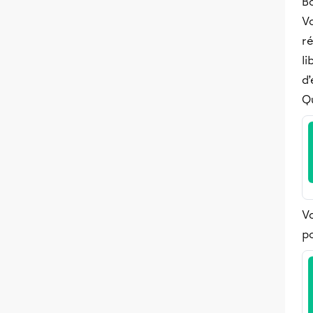
Bo
V
r
li
d’
Q
V
po