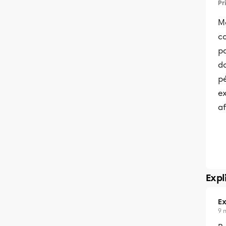
Pr
M
c
pa
d
pé
e
af
Expl
Ex
9 