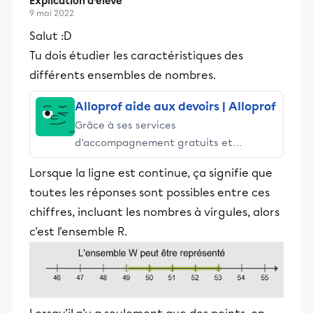
Explication d’élève
9 mai 2022
Salut :D
Tu dois étudier les caractéristiques des
différents ensembles de nombres.
Alloprof aide aux devoirs | Alloprof
Grâce à ses services
d’accompagnement gratuits et
stimulants, Alloprof engage les élèves
Lorsque la ligne est continue, ça signifie que
et leurs parents dans la réussite
toutes les réponses sont possibles entre ces
éducative.
chiffres, incluant les nombres à virgules, alors
c'est l'ensemble R.