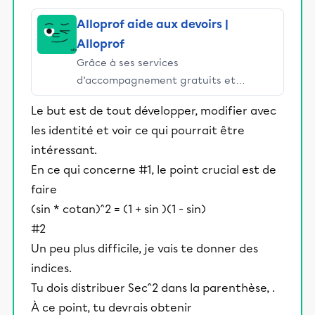
Alloprof aide aux devoirs |
Alloprof
Grâce à ses services
d’accompagnement gratuits et
stimulants, Alloprof engage les élèves
Le but est de tout développer, modifier avec
et leurs parents dans la réussite
les identité et voir ce qui pourrait être
éducative.
intéressant.
En ce qui concerne #1, le point crucial est de
faire
(sin * cotan)^2 = (1 + sin )(1 - sin)
#2
Un peu plus difficile, je vais te donner des
indices.
Tu dois distribuer Sec^2 dans la parenthèse, .
À ce point, tu devrais obtenir