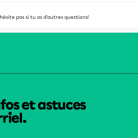
hésite pas si tu as d'autres questions!
nfos et astuces
riel.