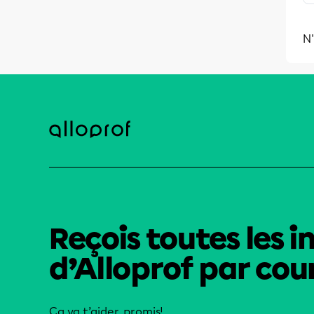
N'
Reçois toutes les i
d’Alloprof par cour
Ça va t’aider, promis!