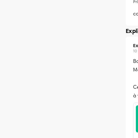
Pr
c
Expl
Ex
10
Bo
Me
Ce
à 