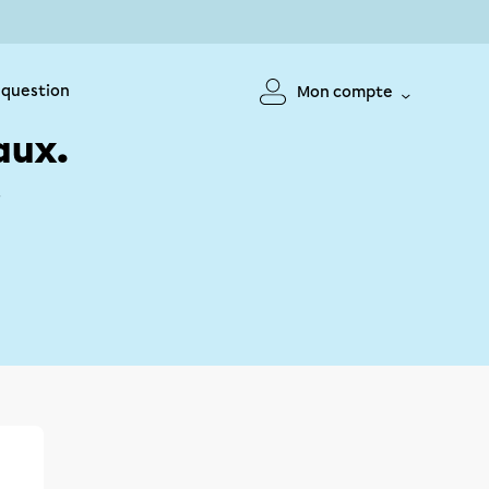
 question
Mon compte
aux.
!